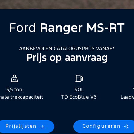
Ford
Ranger MS-RT
AANBEVOLEN CATALOGUSPRIJS VANAF*
Prijs op aanvraag
3,5 ton
3.0L
ale trekcapaciteit
TD EcoBlue V6
Laad
Prijslijsten
Configureren