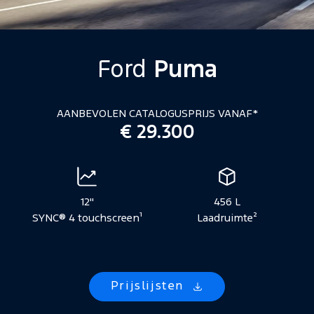
Ford
Puma
AANBEVOLEN CATALOGUSPRIJS VANAF*
€ 29.300
Voertuigspecificaties
12"
456 L
SYNC® 4 touchscreen¹
Laadruimte²
Prijslijsten