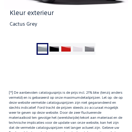
Kleur exterieur
Cactus Grey
Ga
Ga
Ga
Ga
Ga
naar
naar
naar
naar
naar
dia
dia
dia
dia
dia
1
2
3
4
5
[*] De aanbevolen catalogusprijs is de prijs incl. 21% btw (tenzij anders
vermeld) en is gebaseerd op onze maximumdetailprijzen. Let op: de op
deze website vermelde catalogusprijzen zijn niet gegarandeerd en
slechts indicatief. Ford tracht de prijzen steeds zo accuraat mogelijk
weer te geven op deze website. Door de zeer fluctuerende
materiaalkost ten gevolge het (wereldwijde) tekort aan materiaal en de
technische implicaties voor de update van onze website, kan het zijn
dat de vermelde catalogusprijzen niet langer actueel zijn. Gelieve uw