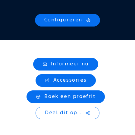
Configureren
Informeer nu
Accessories
Boek een proefrit
Deel dit op...