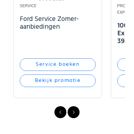
dit
dit
SERVICE
PROMOTI
op...
op...
EXPLOR
Ford Service Zomer-
100% 
aanbiedingen
Explo
39.34
Service boeken
Bekijk promotie
Vorige
Volgende