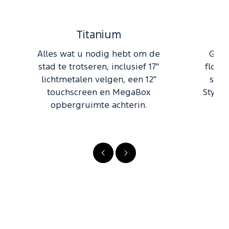
Titanium
Alles wat u nodig hebt om de
Gema
stad te trotseren, inclusief 17"
flore
lichtmetalen velgen, een 12"
spor
touchscreen en MegaBox
Stylin
opbergruimte achterin.
Vorige
Volgende