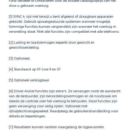
Ford-verdeler te contacteren voor de actuele catalogusprijs van het
door u gekozen voertuig.
[1] SYNC 4: rijd niet terwijl u bent afgeleid of draagbare apparaten
gebruikt. Gebruik spraakgestuurde systemen wanneer mogelijk.
Sommige functies kunnen vergrendeld zijn wanneer het voertuig in
versnelling staat. Niet alle functies zijn compatibel met alle telefoons.
[2] Lading en laadvermogen beperkt door gewicht en
gewichtsverdeling.
[3] Optioneel.
[4] Standaard op ST-Line X en ST
[5] Optioneel verkrijgbaar.
[6] Driver Assist-functies zijn extra's. Ze vervangen nooit de aandacht
van de bestuurder, zijn beoordelingsvermogen en de noodzaak om
steeds de controle over het voertuig te behouden. Deze functies zijn
geen vervanging voor veilig rijden. Optioneel met
rijhulptechnologiepakket. Raadpleeg de gebruikershandleiding voor
details en beperkingen.
[7] Resultaten kunnen variëren naargelang de rijgewoonten.