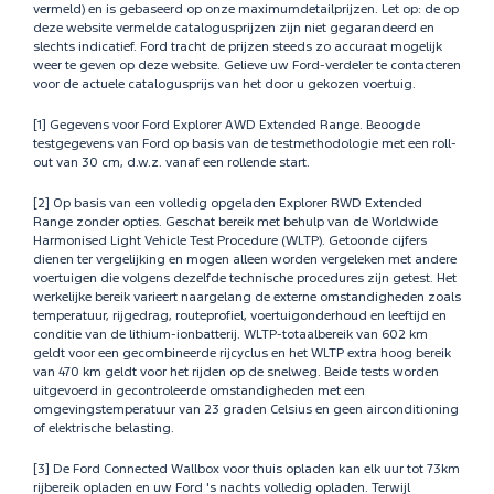
vermeld) en is gebaseerd op onze maximumdetailprijzen. Let op: de op
deze website vermelde catalogusprijzen zijn niet gegarandeerd en
slechts indicatief. Ford tracht de prijzen steeds zo accuraat mogelijk
weer te geven op deze website. Gelieve uw Ford-verdeler te contacteren
voor de actuele catalogusprijs van het door u gekozen voertuig.
[1] Gegevens voor Ford Explorer AWD Extended Range. Beoogde
testgegevens van Ford op basis van de testmethodologie met een roll-
out van 30 cm, d.w.z. vanaf een rollende start.
[2] Op basis van een volledig opgeladen Explorer RWD Extended
Range zonder opties. Geschat bereik met behulp van de Worldwide
Harmonised Light Vehicle Test Procedure (WLTP). Getoonde cijfers
dienen ter vergelijking en mogen alleen worden vergeleken met andere
voertuigen die volgens dezelfde technische procedures zijn getest. Het
werkelijke bereik varieert naargelang de externe omstandigheden zoals
temperatuur, rijgedrag, routeprofiel, voertuigonderhoud en leeftijd en
conditie van de lithium-ionbatterij. WLTP-totaalbereik van 602 km
geldt voor een gecombineerde rijcyclus en het WLTP extra hoog bereik
van 470 km geldt voor het rijden op de snelweg. Beide tests worden
uitgevoerd in gecontroleerde omstandigheden met een
omgevingstemperatuur van 23 graden Celsius en geen airconditioning
of elektrische belasting.
[3] De Ford Connected Wallbox voor thuis opladen kan elk uur tot 73km
rijbereik opladen en uw Ford 's nachts volledig opladen. Terwijl