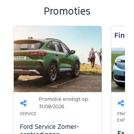
Promoties
Promotie eindigt op:
Deel
Deel
31/08/2026
dit
dit
SERVICE
FINANCI
op...
op...
EXPLOR
Ford Service Zomer-
Explo