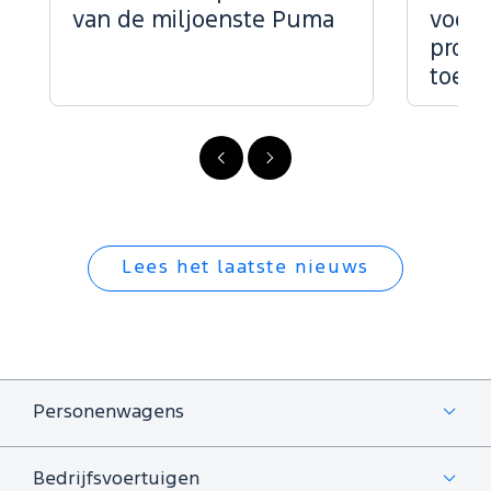
van de miljoenste Puma
voor 
profe
toepa
Vorige
Volgende
Lees het laatste nieuws
Personenwagens
Bedrijfsvoertuigen