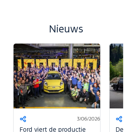
Nieuws
3/06/2026
Deel
Deel
dit
dit
Ford viert de productie
De kr
op...
op...