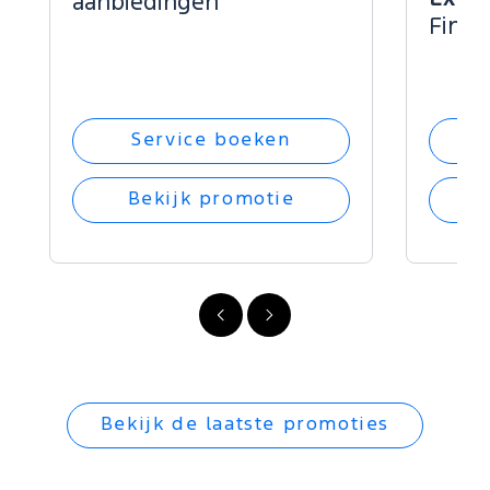
aanbiedingen
Finan
Service boeken
Bekijk promotie
Vorige
Volgende
Bekijk de laatste promoties