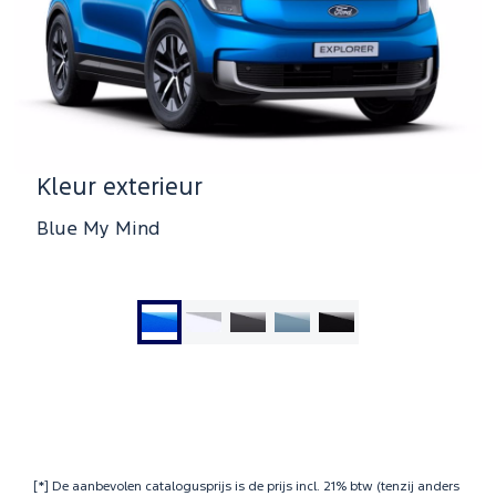
Kleur exterieur
Blue My Mind
Ga
Ga
Ga
Ga
Ga
naar
naar
naar
naar
naar
dia
dia
dia
dia
dia
1
2
3
4
5
[*] De aanbevolen catalogusprijs is de prijs incl. 21% btw (tenzij anders