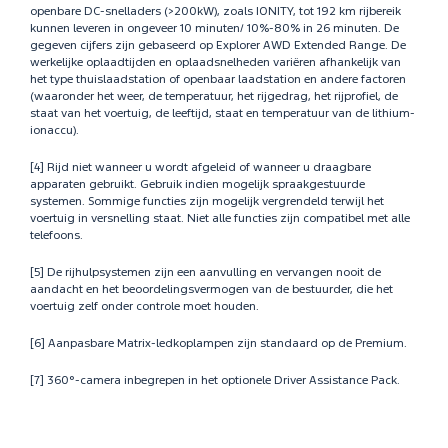
openbare DC-snelladers (>200kW), zoals IONITY, tot 192 km rijbereik
kunnen leveren in ongeveer 10 minuten/ 10%-80% in 26 minuten. De
gegeven cijfers zijn gebaseerd op Explorer AWD Extended Range. De
werkelijke oplaadtijden en oplaadsnelheden variëren afhankelijk van
het type thuislaadstation of openbaar laadstation en andere factoren
(waaronder het weer, de temperatuur, het rijgedrag, het rijprofiel, de
staat van het voertuig, de leeftijd, staat en temperatuur van de lithium-
ionaccu).
[4] Rijd niet wanneer u wordt afgeleid of wanneer u draagbare
apparaten gebruikt. Gebruik indien mogelijk spraakgestuurde
systemen. Sommige functies zijn mogelijk vergrendeld terwijl het
voertuig in versnelling staat. Niet alle functies zijn compatibel met alle
telefoons.
[5] De rijhulpsystemen zijn een aanvulling en vervangen nooit de
aandacht en het beoordelingsvermogen van de bestuurder, die het
voertuig zelf onder controle moet houden.
[6] Aanpasbare Matrix-ledkoplampen zijn standaard op de Premium.
[7] 360°-camera inbegrepen in het optionele Driver Assistance Pack.