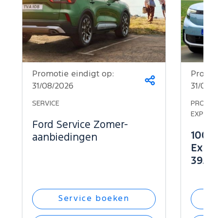
Promotie eindigt op:
Promot
Deel
31/08/2026
31/08/
dit
op...
SERVICE
PROMOTI
EXPLOR
Ford Service Zomer-
100% 
aanbiedingen
Explo
39.34
Service boeken