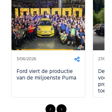
3/06/2026
27/05/
Deel
dit
op...
Ford viert de productie
De kr
van de miljoenste Puma
voor 
profe
toepa
Vorige
Volgende