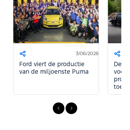
3/06/2026
Deel
Deel
dit
dit
Ford viert de productie
De kr
op...
op...
van de miljoenste Puma
voor 
profe
toepa
Vorige
Volgende