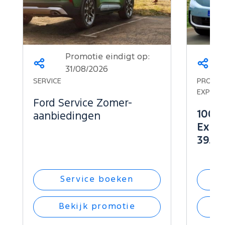
Promotie eindigt op:
Deel
Deel
31/08/2026
dit
dit
SERVICE
PROMOTI
op...
op...
EXPLOR
Ford Service Zomer-
100% 
aanbiedingen
Explo
39.34
Service boeken
Bekijk promotie