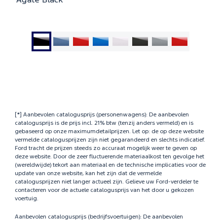
Agate Black
Ga
Ga
Ga
Ga
Ga
Ga
Ga
Ga
naar
naar
naar
naar
naar
naar
naar
naar
dia
dia
dia
dia
dia
dia
dia
dia
1
2
3
4
5
6
7
8
[*] Aanbevolen catalogusprijs (personenwagens): De aanbevolen
catalogusprijs is de prijs incl. 21% btw (tenzij anders vermeld) en is
gebaseerd op onze maximumdetailprijzen. Let op: de op deze website
vermelde catalogusprijzen zijn niet gegarandeerd en slechts indicatief.
Ford tracht de prijzen steeds zo accuraat mogelijk weer te geven op
deze website. Door de zeer fluctuerende materiaalkost ten gevolge het
(wereldwijde) tekort aan materiaal en de technische implicaties voor de
update van onze website, kan het zijn dat de vermelde
catalogusprijzen niet langer actueel zijn. Gelieve uw Ford-verdeler te
contacteren voor de actuele catalogusprijs van het door u gekozen
voertuig.
Aanbevolen catalogusprijs (bedrijfsvoertuigen): De aanbevolen