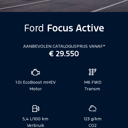
Ford
Focus Active
AANBEVOLEN CATALOGUSPRIJS VANAF*
€ 29.550
Voertuigspecificaties
1.0i EcoBoost mHEV
M6 FWD
Motor
Transm.
5,4 L/100 km
123 g/km
Verbruik
CO2