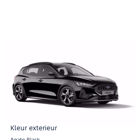
Colour
swatch
Kleur exterieur