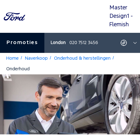
Master
Ga
Ga
Ga
Ga
naar
naar
naar
naar
Design1 -
navigatie
zoeken
inhoud
footer
Flemish
Promoties
London
020 7512 3456
Promoties
Bekij
T
route
a
-
a
Home
Naverkoop
Onderhoud & herstellingen
Deze
link
Onderhoud
open
in
een
nieu
tabbl