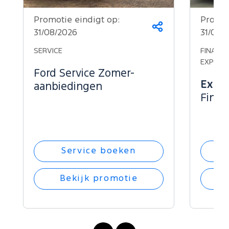
Promotie eindigt op:
Promot
Deel
31/08/2026
31/08/
dit
op...
SERVICE
FINANCI
EXPLOR
Ford Service Zomer-
Explo
aanbiedingen
Finan
Service boeken
Bekijk promotie