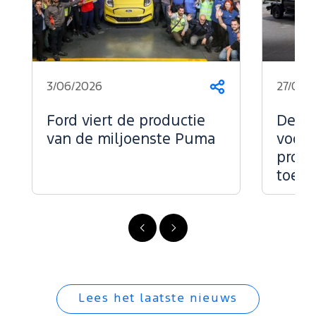
3/06/2026
27/05/
Deel
dit
op...
Ford viert de productie
De kr
van de miljoenste Puma
voor 
profe
toepa
Vorige
Volgende
Lees het laatste nieuws