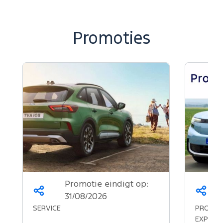
Promoties
Promotie eindigt op:
Deel
Deel
31/08/2026
dit
dit
SERVICE
PROMOTI
op...
op...
EXPLOR