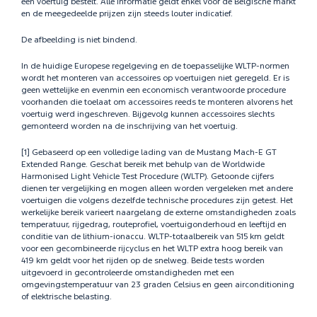
een voertuig bestelt. Alle informatie geldt enkel voor de Belgische markt
en de meegedeelde prijzen zijn steeds louter indicatief.
De afbeelding is niet bindend.
In de huidige Europese regelgeving en de toepasselijke WLTP-normen
wordt het monteren van accessoires op voertuigen niet geregeld. Er is
geen wettelijke en evenmin een economisch verantwoorde procedure
voorhanden die toelaat om accessoires reeds te monteren alvorens het
voertuig werd ingeschreven. Bijgevolg kunnen accessoires slechts
gemonteerd worden na de inschrijving van het voertuig.
[1] Gebaseerd op een volledige lading van de Mustang Mach-E GT
Extended Range. Geschat bereik met behulp van de Worldwide
Harmonised Light Vehicle Test Procedure (WLTP). Getoonde cijfers
dienen ter vergelijking en mogen alleen worden vergeleken met andere
voertuigen die volgens dezelfde technische procedures zijn getest. Het
werkelijke bereik varieert naargelang de externe omstandigheden zoals
temperatuur, rijgedrag, routeprofiel, voertuigonderhoud en leeftijd en
conditie van de lithium-ionaccu. WLTP-totaalbereik van 515 km geldt
voor een gecombineerde rijcyclus en het WLTP extra hoog bereik van
419 km geldt voor het rijden op de snelweg. Beide tests worden
uitgevoerd in gecontroleerde omstandigheden met een
omgevingstemperatuur van 23 graden Celsius en geen airconditioning
of elektrische belasting.