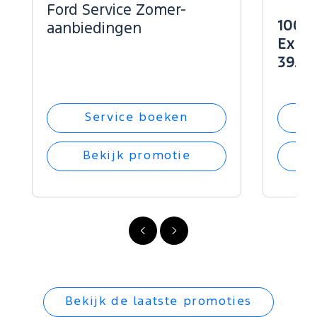
Ford Service Zomer-
100% 
aanbiedingen
Explo
39.34
Service boeken
Bekijk promotie
Vorige
Volgende
Bekijk de laatste promoties