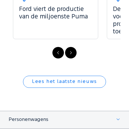
Deel
Deel
dit
dit
Ford viert de productie
De kr
op...
op...
van de miljoenste Puma
voor 
profe
toepa
Vorige
Volgende
Lees het laatste nieuws
Personenwagens