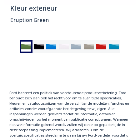
Kleur exterieur
Eruption Green
Ga
Ga
Ga
Ga
Ga
Ga
Ga
Ga
naar
naar
naar
naar
naar
naar
naar
naar
dia
dia
dia
dia
dia
dia
dia
dia
1
2
3
4
5
6
7
8
Ford hanteert een politiek van voortdurende productverbetering. Ford
behoudt zich dan ook het recht voor om te allen tijde specificaties,
kleuren en catalogusprijzen van de verschillende modellen, functies en
artikelen zonder voorafgaande berichtgeving te wijzigen. Alle
inspanningen werden geleverd zodat de informatie, details en
omschrijvingen op het moment van publicatie correct waren. Wanneer
nieuwe informatie gekend wordt, zullen wij deze op gepaste tijde in
deze toepassing implementeren. Wij adviseren u om de
voertuigspecificaties steeds na te gaan bij uw Ford-verdeler voordat u