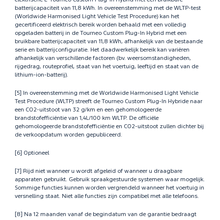
batterijcapaciteit van 11,8 kWh. In overeenstemming met de WLTP-test
(Worldwide Harmonised Light Vehicle Test Procedure) kan het
gecertificeerd elektrisch bereik worden behaald met een volledig
opgeladen batterij in de Tourneo Custom Plug-In Hybrid met een
bruikbare batterijcapaciteit van 11,8 kWh, afhankelijk van de bestaande
serie en batterijconfiguratie. Het daadwerkelijk bereik kan variëren
afhankelijk van verschillende factoren (bv. weersomstandigheden,
rijgedrag, routeprofiel, staat van het voertuig, leeftijd en staat van de
lithium-ion-batterij).
[5] In overeenstemming met de Worldwide Harmonised Light Vehicle
Test Procedure (WLTP) streeft de Tourneo Custom Plug-In Hybride naar
een CO2-uitstoot van 32 g/km en een gehomologeerde
brandstofefficiëntie van 1,4L/100 km WLTP. De officiële
gehomologeerde brandstofefficiëntie en CO2-uitstoot zullen dichter bij
de verkoopdatum worden gepubliceerd.
[6] Optioneel
[7] Rijd niet wanneer u wordt afgeleid of wanneer u draagbare
apparaten gebruikt. Gebruik spraakgestuurde systemen waar mogelijk.
Sommige functies kunnen worden vergrendeld wanneer het voertuig in
versnelling staat. Niet alle functies zijn compatibel met alle telefoons.
[8] Na 12 maanden vanaf de begindatum van de garantie bedraagt