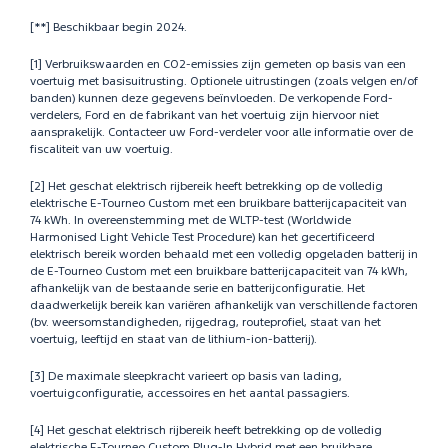
[**] Beschikbaar begin 2024.
[1] Verbruikswaarden en CO2-emissies zijn gemeten op basis van een
voertuig met basisuitrusting. Optionele uitrustingen (zoals velgen en/of
banden) kunnen deze gegevens beïnvloeden. De verkopende Ford-
verdelers, Ford en de fabrikant van het voertuig zijn hiervoor niet
aansprakelijk. Contacteer uw Ford-verdeler voor alle informatie over de
fiscaliteit van uw voertuig.
[2] Het geschat elektrisch rijbereik heeft betrekking op de volledig
elektrische E-Tourneo Custom met een bruikbare batterijcapaciteit van
74 kWh. In overeenstemming met de WLTP-test (Worldwide
Harmonised Light Vehicle Test Procedure) kan het gecertificeerd
elektrisch bereik worden behaald met een volledig opgeladen batterij in
de E-Tourneo Custom met een bruikbare batterijcapaciteit van 74 kWh,
afhankelijk van de bestaande serie en batterijconfiguratie. Het
daadwerkelijk bereik kan variëren afhankelijk van verschillende factoren
(bv. weersomstandigheden, rijgedrag, routeprofiel, staat van het
voertuig, leeftijd en staat van de lithium-ion-batterij).
[3] De maximale sleepkracht varieert op basis van lading,
voertuigconfiguratie, accessoires en het aantal passagiers.
[4] Het geschat elektrisch rijbereik heeft betrekking op de volledig
elektrische E-Tourneo Custom Plug-In Hybrid met een bruikbare