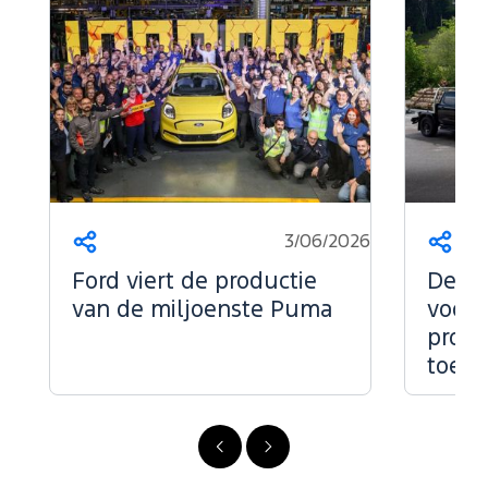
3/06/2026
Deel
Deel
dit
dit
Ford viert de productie
De kr
op...
op...
van de miljoenste Puma
voor 
profe
toepa
Vorige
Volgende