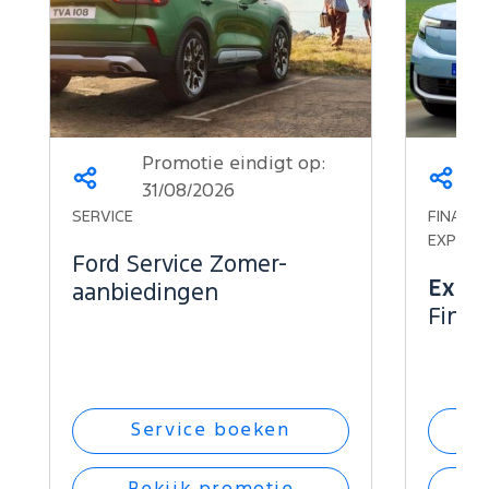
Promotie eindigt op:
Deel
Deel
31/08/2026
dit
dit
SERVICE
FINANCI
op...
op...
EXPLOR
Ford Service Zomer-
Explo
aanbiedingen
Finan
Service boeken