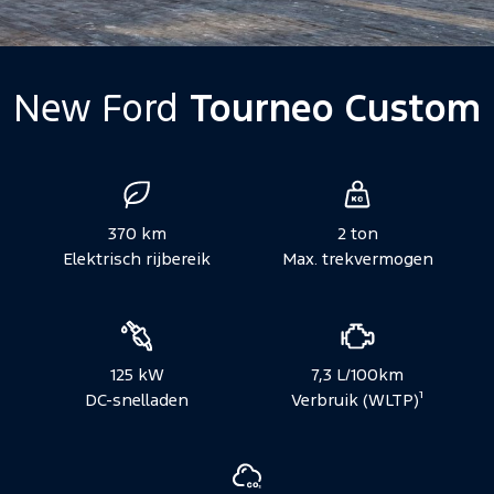
New Ford
Tourneo Custom
Voertuigspecificaties
370 km
2 ton
Elektrisch rijbereik
Max. trekvermogen
125 kW
7,3 L/100km
DC-snelladen
Verbruik (WLTP)¹