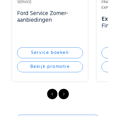
SERVICE
FINANCI
EXPLOR
Ford Service Zomer-
Explo
aanbiedingen
Finan
Service boeken
Bekijk promotie
Vorige
Volgende