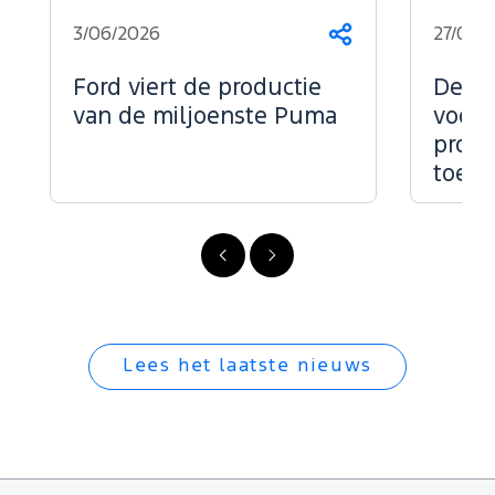
3/06/2026
27/05/
Deel
dit
op...
Ford viert de productie
De kr
van de miljoenste Puma
voor 
profe
toepa
Vorige
Volgende
Lees het laatste nieuws