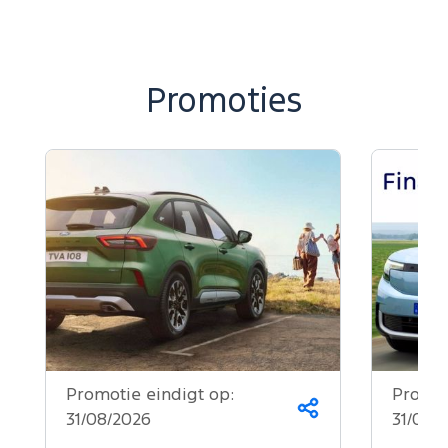
Promoties
Promotie eindigt op:
Promot
Deel
31/08/2026
31/08/
dit
op...