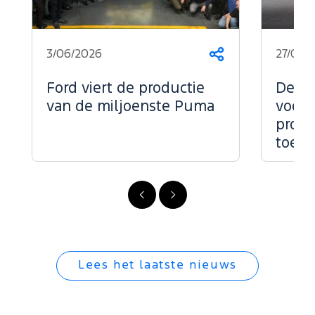
3/06/2026
27/05/
Deel
dit
op...
Ford viert de productie
De kr
van de miljoenste Puma
voor 
profe
toepa
Vorige
Volgende
Lees het laatste nieuws