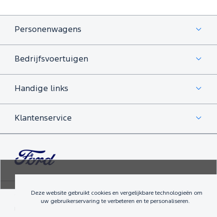
Personenwagens
Bedrijfsvoertuigen
Handige links
Klantenservice
Deze website gebruikt cookies en vergelijkbare technologieën om
©
izmo Holdings UK Ltd
2010-2026
Algemene voorwaarden
uw gebruikerservaring te verbeteren en te personaliseren.
Privacyverklaring
Vacatures