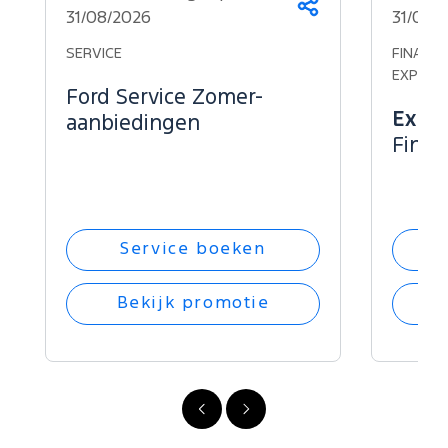
Deel
31/08/2026
31/08/
dit
op...
SERVICE
FINANCI
EXPLOR
Ford Service Zomer-
Explo
aanbiedingen
Finan
Service boeken
Bekijk promotie
Vorige
Volgende