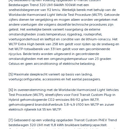
[4] Gebaseerd op een volledig opgeladen E-Transit Custom
Bestelwagen Trend 320 L1H1 64kWh 100kW met een
snelheidsbegrenzer van 112 km/u. Werkelijk bereik met behulp van de
Worldwide Harmonised Light Vehicle Test Procedure (WLTP). Getoonde
cijfers dienen ter vergelijking en mogen alleen worden vergeleken met
andere voertuigen die volgens dezelfde technische procedures zijn
getest. Het werkelijke bereik varieert naargelang de externe
omstandigheden zoals temperatuur, rijgedrag, routeprofiel,
voertuigonderhoud en leeftijd en conditie van de lithium-ionaccu. Het
WLTP Extra High bereik van 258 km geldt voor rijden op de snelweg en
het WLTP-totaalbereik van 331 km geldt voor een gecombineerde
rijcyclus. Beide tests worden uitgevoerd in gecontroleerde
omstandigheden met een omgevingstemperatuur van 23 graden
Celsius en geen airconditioning of elektrische belasting.
[5] Maximale sleepkracht varieert op basis van lading,
voertuigconfiguratie, accessoires en het aantal passagiers.
[6] In overeenstemming met de Worldwide Harmonized Light Vehicles
Test Procedure (WLTP), streefcijfers voor Ford Transit Custom Plug-in
Hybrid gehomologeerde CO2-emissies 86-112 g/km WLTP,
gehomologeerd brandstofverbruik 3,8-4,9 l/100 km WLTP en zuiver
elektrisch rijbereik tot 55 km WLTP.
[7] Gebaseerd op een volledig opgeladen Transit Custom PHEV Trend
bestelwagen 320 L1H1 met 11,8 kWh bruikbare batterijcapaciteit.