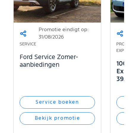
Promotie eindigt op:
Deel
Deel
31/08/2026
dit
dit
SERVICE
PROMOTI
op...
op...
EXPLOR
Ford Service Zomer-
100% 
aanbiedingen
Explo
39.34
Service boeken
Bekijk promotie