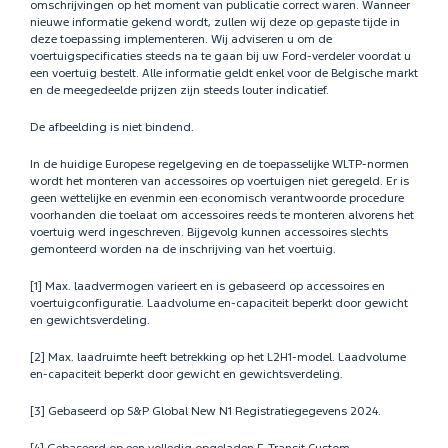
omschrijvingen op het moment van publicatie correct waren. Wanneer
nieuwe informatie gekend wordt, zullen wij deze op gepaste tijde in
deze toepassing implementeren. Wij adviseren u om de
voertuigspecificaties steeds na te gaan bij uw Ford-verdeler voordat u
een voertuig bestelt. Alle informatie geldt enkel voor de Belgische markt
en de meegedeelde prijzen zijn steeds louter indicatief.
De afbeelding is niet bindend.
In de huidige Europese regelgeving en de toepasselijke WLTP-normen
wordt het monteren van accessoires op voertuigen niet geregeld. Er is
geen wettelijke en evenmin een economisch verantwoorde procedure
voorhanden die toelaat om accessoires reeds te monteren alvorens het
voertuig werd ingeschreven. Bijgevolg kunnen accessoires slechts
gemonteerd worden na de inschrijving van het voertuig.
[1] Max. laadvermogen varieert en is gebaseerd op accessoires en
voertuigconfiguratie. Laadvolume en-capaciteit beperkt door gewicht
en gewichtsverdeling.
[2] Max. laadruimte heeft betrekking op het L2H1-model. Laadvolume
en-capaciteit beperkt door gewicht en gewichtsverdeling.
[3] Gebaseerd op S&P Global New N1 Registratiegegevens 2024.