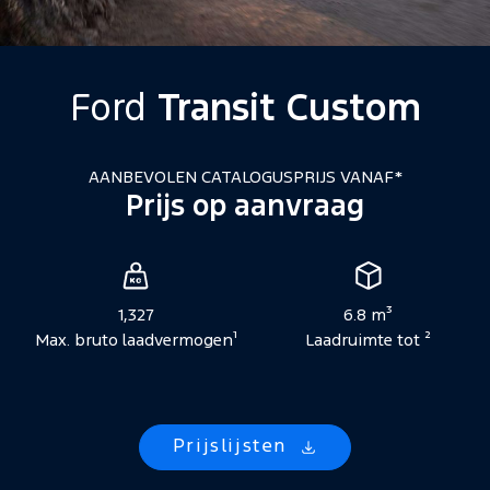
Ford
Transit Custom
AANBEVOLEN CATALOGUSPRIJS VANAF*
Prijs op aanvraag
Voertuigspecificaties
1,327
6.8 m³
Max. bruto laadvermogen¹
Laadruimte tot ²
Prijslijsten