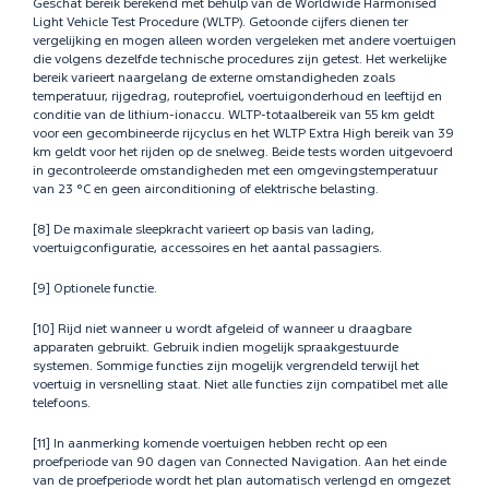
Geschat bereik berekend met behulp van de Worldwide Harmonised
Light Vehicle Test Procedure (WLTP). Getoonde cijfers dienen ter
vergelijking en mogen alleen worden vergeleken met andere voertuigen
die volgens dezelfde technische procedures zijn getest. Het werkelijke
bereik varieert naargelang de externe omstandigheden zoals
temperatuur, rijgedrag, routeprofiel, voertuigonderhoud en leeftijd en
conditie van de lithium-ionaccu. WLTP-totaalbereik van 55 km geldt
voor een gecombineerde rijcyclus en het WLTP Extra High bereik van 39
km geldt voor het rijden op de snelweg. Beide tests worden uitgevoerd
in gecontroleerde omstandigheden met een omgevingstemperatuur
van 23 °C en geen airconditioning of elektrische belasting.
[8] De maximale sleepkracht varieert op basis van lading,
voertuigconfiguratie, accessoires en het aantal passagiers.
[9] Optionele functie.
[10] Rijd niet wanneer u wordt afgeleid of wanneer u draagbare
apparaten gebruikt. Gebruik indien mogelijk spraakgestuurde
systemen. Sommige functies zijn mogelijk vergrendeld terwijl het
voertuig in versnelling staat. Niet alle functies zijn compatibel met alle
telefoons.
[11] In aanmerking komende voertuigen hebben recht op een
proefperiode van 90 dagen van Connected Navigation. Aan het einde
van de proefperiode wordt het plan automatisch verlengd en omgezet