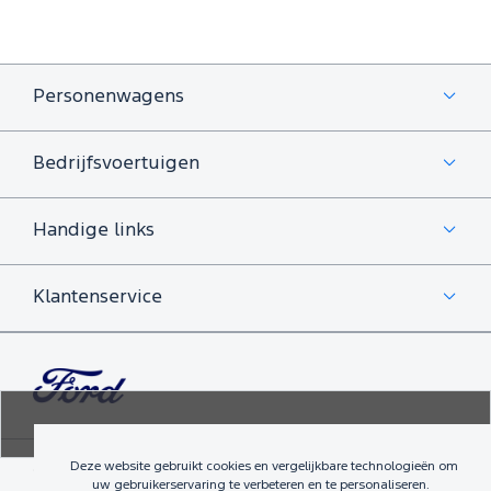
Personenwagens
Bedrijfsvoertuigen
Handige links
Klantenservice
Deze website gebruikt cookies en vergelijkbare technologieën om
©
izmo Holdings UK Ltd
2010-2026
Algemene voorwaarden
uw gebruikerservaring te verbeteren en te personaliseren.