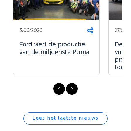
3/06/2026
27/05/
Deel
dit
op...
Ford viert de productie
De kr
van de miljoenste Puma
voor 
profe
toepa
Vorige
Volgende
Lees het laatste nieuws