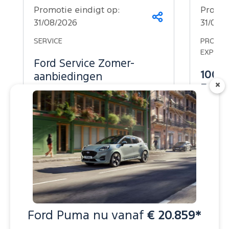
Promotie eindigt op:
Promot
Deel
31/08/2026
31/08/
dit
op...
SERVICE
PROMOTI
EXPLOR
Ford Service Zomer-
100% 
aanbiedingen
×
Explo
39.34
Service boeken
Bekijk promotie
Ford Puma nu vanaf
€ 20.859*
Vorige
Volgende