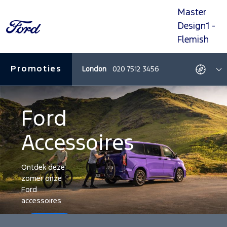
Master
Ga
Ga
Ga
Ga
naar
naar
naar
naar
Design1 -
navigatie
zoeken
inhoud
footer
Flemish
Promoties
London
020 7512 3456
Promoties
Bekij
T
route
a
-
a
Deze
link
open
Ford
in
een
nieu
Accessoires
tabbl
Ontdek deze
zomer onze
Ford
accessoires
Leer