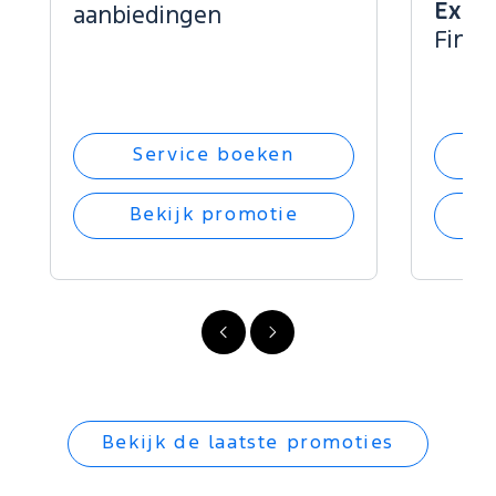
Explo
aanbiedingen
Finan
Service boeken
Bekijk promotie
Vorige
Volgende
Bekijk de laatste promoties