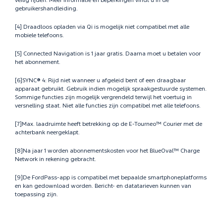
veilig rijden. Meer informatie en beperkingen vindt u in de
gebruikershandleiding.
[4] Draadloos opladen via Qi is mogelijk niet compatibel met alle
mobiele telefoons.
[5] Connected Navigation is 1 jaar gratis. Daarna moet u betalen voor
het abonnement.
[6]SYNC® 4: Rijd niet wanneer u afgeleid bent of een draagbaar
apparaat gebruikt. Gebruik indien mogelijk spraakgestuurde systemen.
Sommige functies zijn mogelijk vergrendeld terwijl het voertuig in
versnelling staat. Niet alle functies zijn compatibel met alle telefoons.
[7]Max. laadruimte heeft betrekking op de E-Tourneo™ Courier met de
achterbank neergeklapt.
[8]Na jaar 1 worden abonnementskosten voor het BlueOval™ Charge
Network in rekening gebracht.
[9]De FordPass-app is compatibel met bepaalde smartphoneplatforms
en kan gedownload worden. Bericht- en datatarieven kunnen van
toepassing zijn.