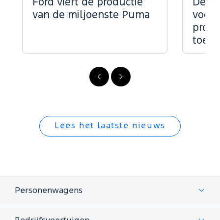
Ford viert de productie
De kr
op...
op...
van de miljoenste Puma
voor 
profe
toepa
Vorige
Volgende
Lees het laatste nieuws
Personenwagens