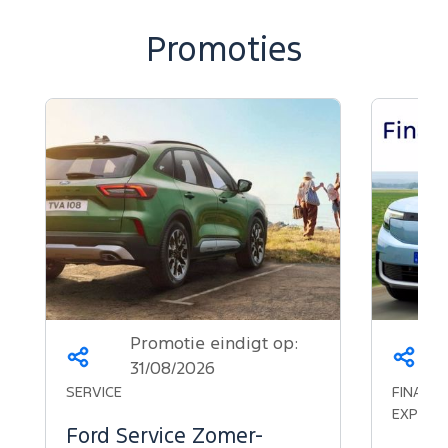
Promoties
Promotie eindigt op:
Deel
Deel
31/08/2026
dit
dit
SERVICE
FINANCI
op...
op...
EXPLOR
Ford Service Zomer-