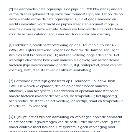
[*] De aanbevolen catalogusprijs is de prijs incl. 21% btw (tenzij anders
vermeld) en is gebaseerd op onze maximumdetailprijzen. Let op: de op
deze website vermelde catalogusprijzen zijn niet gegarandeerd en
slechts indicatief. Ford tracht de prijzen steeds zo accuraat mogelijk
weer te geven op deze website. Gelieve uw Ford-verdeler te contacteren
voor de actuele catalogusprijs van het door u gekozen voertuig.
[1] Elektrisch rijbereik heeft betrekking op de E-Tourneo™ Courier 46
kWh FWD. Cijfers berekend volgens de Worldwide Harmonized Light
Vehicles Test Procedure (WLTP) met een volledig opgeladen accu. Het
werkelijke elektrische bereik kan variëren als gevolg van verschillende
factoren (bijv. weersomstandigheden, rijstijl, routeprofiel, staat van het
voertuig, leeftijd en staat van de lithium-ionbatterij).
[2] Getoonde cijfers zijn gebaseerd op E-Tourneo™ Courier 46 kWh
FWD. De werkelijke oplaadtijden en oplaadsnelheden variëren
afhankelijk van het type thuislaadstation of openbaar laadstation en
andere factoren (waaronder het weer, de temperatuur, het rijgedrag,
het rijprofiel, de staat van het voertuig, de leeftijd, staat en temperatuur
van de lithium-ionaccu).
[3] Rijhulpfuncties zijn een aanvulling en vervangen nooit de aandacht
en het beoordelingsvermogen van de bestuurder die het voertuig zelf
onder controle moet houden. Het systeem is geen vervanging voor