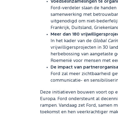
Voedselinzamelingen te organi
Ford-verdeler slaan de handen i
samenwerking met betrouwbare
uitgenodigd om niet-bederfelij
Frankrijk, Duitsland, Griekenlan
Meer dan 180 vrijwilligersproje
In het kader van de
Global Cari
vrijwilligersprojecten in 30 la
herbebossing van aangetaste ge
Roemenië voor mensen met een t
De impact van partnerorganisati
Ford zal meer zichtbaarheid ge
communicatie- en sensibiliserin
Deze initiatieven bouwen voort op ee
Europa. Ford ondersteunt al decenn
rampen. Vandaag zet Ford, samen me
toekomst en hen veerkrachtiger ma