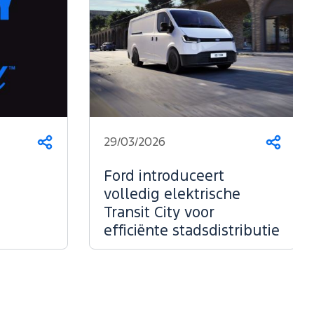
29/03/2026
Deel
Deel
dit
dit
op...
op...
Ford introduceert
volledig elektrische
Transit City voor
efficiënte stadsdistributie