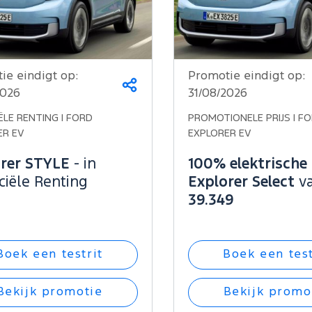
ie eindigt op:
Promotie eindigt op:
Deel
2026
31/08/2026
dit
op...
ËLE RENTING | FORD
PROMOTIONELE PRIJS | F
ER EV
EXPLORER EV
rer STYLE
- in
100% elektrische
ciële Renting
Explorer Select
v
39.349
Boek een testrit
Boek een test
Bekijk promotie
Bekijk promo