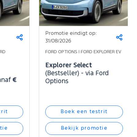
Promotie eindigt op:
Deel
Deel
31/08/2026
dit
dit
op...
op...
ORD
FORD OPTIONS | FORD EXPLORER EV
Explorer Select
(Bestseller) - via Ford
anaf
€
Options
rit
Boek een testrit
tie
Bekijk promotie