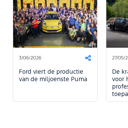
3/06/2026
27/05/
Deel
dit
op...
Ford viert de productie
De kr
van de miljoenste Puma
voor 
profe
toepa