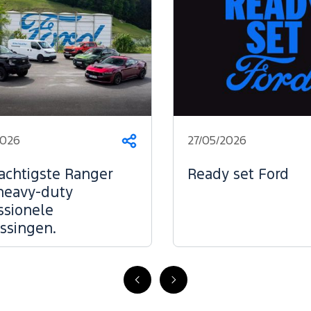
2026
27/05/2026
Deel
dit
op...
achtigste Ranger
Ready set Ford
heavy-duty
ssionele
ssingen.
Vorige
Volgende