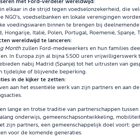
seren met Ford-verdeler wereldwijd:
n elkaar in de strijd tegen voedselonzekerheid, die vele
 NGO’s, voedselbanken en lokale verenigingen worde
ke voedingswaren binnen te brengen bij deelnemende ve
d, Hongarije, Italië, Polen, Portugal, Roemenië, Spanje, 
cten wereldwijd te lanceren:
ng Month
zullen Ford-medewerkers en hun families de
nden. In Europa zijn al bijna 5.500 uren vrijwilligerswe
bieden nabij Madrid (Spanje) tot het uitrusten van ges
ijdelijke of blijvende beperking.
es in de kijker te zetten:
ven aan het essentiële werk van zijn partners en aan
gsacties.
n lange en trotse traditie van partnerschappen tussen 
ialang onderwijs, gemeenschapsontwikkeling, mobilitei
t zijn partners, een gemeenschappelijk doel voort: g
ken voor de komende generaties.